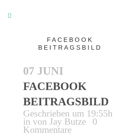
FACEBOOK
BEITRAGSBILD
07 JUNI
FACEBOOK
BEITRAGSBILD
Geschrieben um 19:55h
in
von
Jay Butze
0
Kommentare