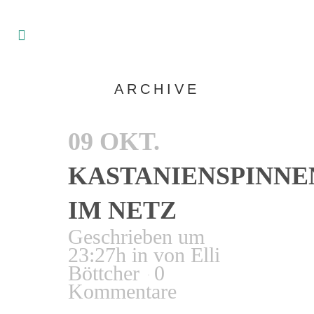
ARCHIVE
09 OKT.
KASTANIENSPINNE
IM NETZ
Geschrieben um
23:27h
in
von
Elli
Böttcher
0
Kommentare