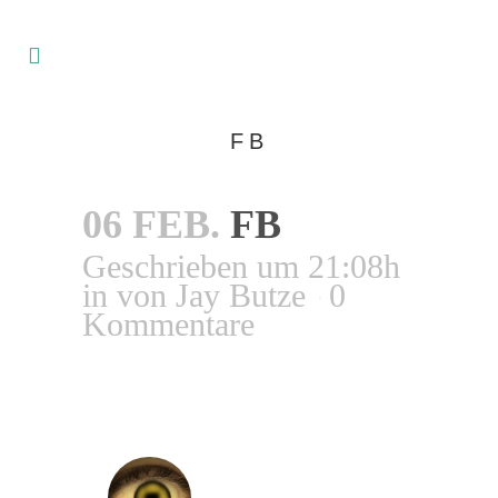
FB
06 FEB.
FB
Geschrieben um 21:08h
in
von
Jay Butze
0
Kommentare