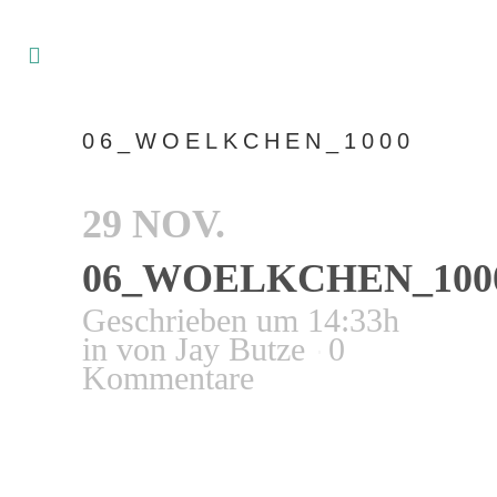
06_WOELKCHEN_1000
29 NOV.
06_WOELKCHEN_100
Geschrieben um 14:33h
in
von
Jay Butze
0
Kommentare