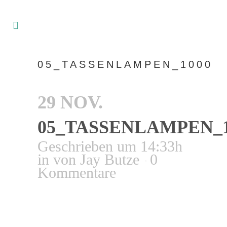
05_TASSENLAMPEN_1000
29 NOV.
05_TASSENLAMPEN_1
Geschrieben um 14:33h
in
von
Jay Butze
0
Kommentare