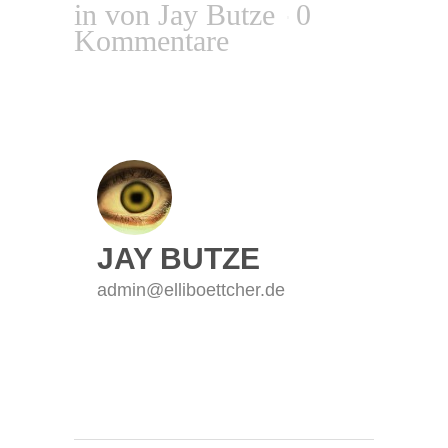
in
von
Jay Butze
0
Kommentare
JAY BUTZE
admin@elliboettcher.de