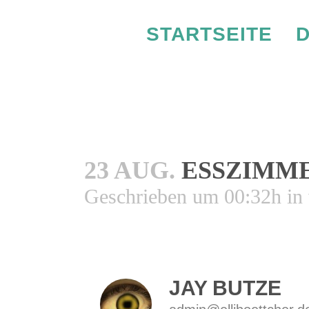
STARTSEITE
D
23 AUG.
ESSZIMM
Geschrieben um 00:32h
in
JAY BUTZE