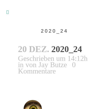
2020_24
20 DEZ.
2020_24
Geschrieben um 14:12h
in
von
Jay Butze
0
Kommentare