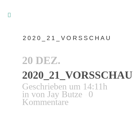
2020_21_VORSSCHAU
20 DEZ.
2020_21_VORSSCHAU
Geschrieben um 14:11h
in
von
Jay Butze
0
Kommentare