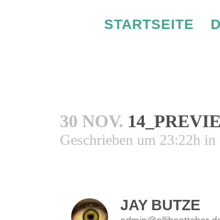
STARTSEITE
D
30 NOV.
14_PREVI
Geschrieben um 23:22h
in
JAY BUTZE