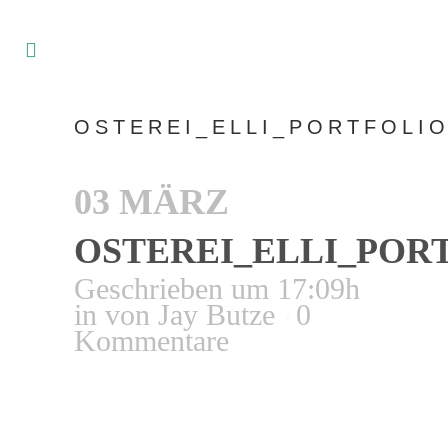
OSTEREI_ELLI_PORTFOLI
03 MÄRZ
OSTEREI_ELLI_POR
Geschrieben um 17:09h
in
von
Jay Butze
0
Kommentare