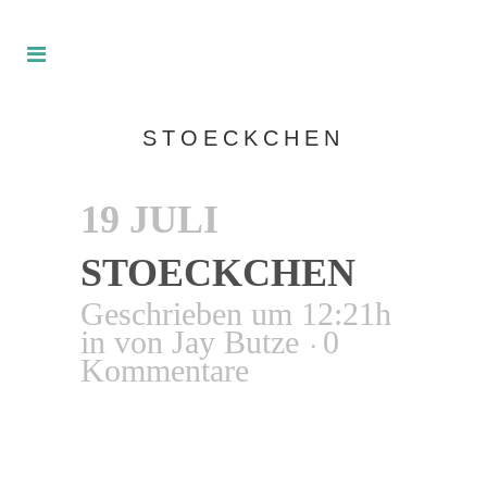
STOECKCHEN
19 JULI
STOECKCHEN
Geschrieben um 12:21h
in
von
Jay Butze
0
Kommentare